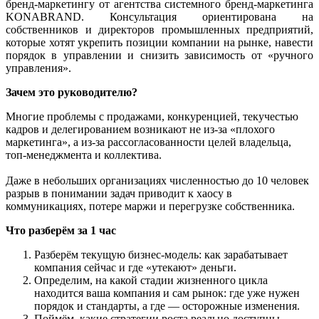
бренд-маркетингу от агентства системного бренд-маркетинга
KONABRAND. Консультация ориентирована на
собственников и директоров промышленных предприятий,
которые хотят укрепить позиции компании на рынке, навести
порядок в управлении и снизить зависимость от «ручного
управления».
Зачем это руководителю?
Многие проблемы с продажами, конкуренцией, текучестью
кадров и делегированием возникают не из‑за «плохого
маркетинга», а из-за рассогласованности целей владельца,
топ-менеджмента и коллектива.
​Даже в небольших организациях численностью до 10 человек
разрыв в понимании задач приводит к хаосу в
коммуникациях, потере маржи и перегрузке собственника.
Что разберём за 1 час
Разберём текущую бизнес-модель: как зарабатывает
компания сейчас и где «утекают» деньги.
Определим, на какой стадии жизненного цикла
находится ваша компания и сам рынок: где уже нужен
порядок и стандарты, а где — осторожные изменения.
​Поймём, какие стратегии роста реально доступны