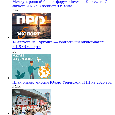
Международный бизнес форум «Invest in Khorezm», 7
августа 2026 г. Узбекистан г. Хива
236
14 августа на Тургояке — юбилейный бизнес-лагерь
«ПРO'Экспорт»
38
План бизнес-миссий Южно-Уральской ТПП на 2026 год
4744