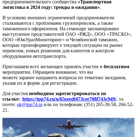
предпринимательского сообщества
«Транспортная
логистика в 2024 году: тренды и ожидания»
.
В условиях внешних ограничений предприниматели
сталкиваются с проблемами грузоперевозок, а также
таможенного оформления. На семинаре запланировано
выступление представителей ОАО «РЖД», ООО «ТРАСКО»,
ООО «ЮжУралМониторинг» и Челябинской таможни,
которые проинформируют о текущей ситуации на рынке
перевозок, новых решениях для клиентов и контроле
оборудования автотранспорта.
Приглашаем всех желающих принять участие в
бесплатном
мероприятии. Обращаем внимание, что вы
можете заранее направить вопросы по тематике заседания,
указав их в форме для регистрации.
Для участия
необходимо зарегистрироваться по
ссылке:
https://tpp74.ru/u/65eeedf473cee708f743c949/
, эл.
почте:
ok@tpp74.ru
или по телефонам: (351) 265-39-58, 266-52-
21.