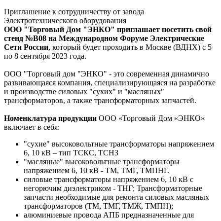
Приглашение к сотрудничеству от завода
Электротехнического оборудования
ООО "Торговый Дом "ЭНКО" приглашает посетить свой
стенд №В08 на Международном Форуме Электрические
Сети Росси
и
, который будет проходить в Москве (ВДНХ) с 5
по 8 сентября 2023 года.
ООО "Торговый дом "ЭНКО" - это современная динамично
развивающаяся компания, специализирующаяся на разработке
и производстве силовых "сухих" и "масляных"
трансформаторов, а также трансформаторных запчастей.
Номенклатура продукции
ООО «Торговый Дом «ЭНКО»
включает в себя:
"сухие" высоковольтные трансформаторы напряжением
6, 10 кВ – тип ТСКС, ТСНЗ
"масляные" высоковольтные трансформаторы
напряжением 6, 10 кВ - ТМ, ТМГ, ТМПНГ.
силовые трансформаторы напряжением 6, 10 кВ с
негорючим диэлектриком - ТНГ; Трансформаторные
запчасти необходимые для ремонта силовых масляных
трансформаторов (ТМ, ТМГ, ТМЖ, ТМПН);
алюминиевые провода АПБ предназначенные для