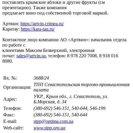
поставлять крымские яблоки и другие фрукты (см
презентацию). Также компания
предлагает вино под собственной торговой маркой.
Артвин:
https://artvin-crimea.ru/
Каратау:
https://kara-tau.ru/
Контактное лицо компании АО «Артвин»: начальник отдела
по работе с
клиентами Максим Безверхний, электронная
почат:
sales@artvin.su
, телефон: 8 978 220 7008, 8 918 016
8080.
Вх. №:
3688/24
ТПП Севастопольская торгово-промышленная
Организация:
палата
УКР., Крым обл., г. Севастополь, ул.
Адрес:
Б.Морская, д. 34
Телефон:
(380-692) 546-151, 540-644, 546-199
Факс:
(380-692) 546-151, 540-644
E-mail:
stpp@optima.com.ua
Web-сайт:
www.stpp.org.ua