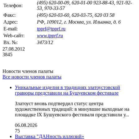
(495) 620-00-09, 620-01-00 923-88-43, 921-92-
Телефон:
53, 970-33-57
Факс:
(495) 620-03-60, 620-03-75, 620 03 58
Адрес:
РФ, 109012, г. Москва, ул. Ильинка, д. 6
E-mail:
tpprf@tpprf.ru
Web-сайт:
www.tpprf.ru
Вх. №:
3473/12
27.08.2012
3845
Новости членов палаты
Все новости членов палаты
Уникальные изделия в традициях златоустовской
гравюры представили на Бушуевском фестивале
Златоуст вновь подтвердил статус центра
художественных традиций: в минувшие выходные на
площадке IX Бушуевского фестиваля представили у...
06.08.2026
75
Выставка "ДАНность иллюзий»