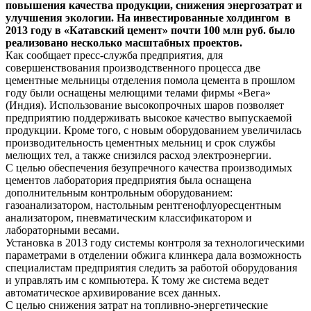
повышения качества продукции, снижения энергозатрат и
улучшения экологии. На инвестированные холдингом в
2013 году в «Катавский цемент» почти 100 млн руб. было
реализовано несколько масштабных проектов.
Как сообщает пресс-служба предприятия, для
совершенствования производственного процесса две
цементные мельницы отделения помола цемента в прошлом
году были оснащены мелющими телами фирмы «Вега»
(Индия). Использование высокопрочных шаров позволяет
предприятию поддерживать высокое качество выпускаемой
продукции. Кроме того, с новым оборудованием увеличилась
производительность цементных мельниц и срок службы
мелющих тел, а также снизился расход электроэнергии.
С целью обеспечения безупречного качества производимых
цементов лаборатория предприятия была оснащена
дополнительным контрольным оборудованием:
газоанализатором, настольным рентгенофлуоресцентным
анализатором, пневматическим классификатором и
лабораторными весами.
Установка в 2013 году системы контроля за технологическими
параметрами в отделении обжига клинкера дала возможность
специалистам предприятия следить за работой оборудования
и управлять им с компьютера. К тому же система ведет
автоматическое архивирование всех данных.
С целью снижения затрат на топливно-энергетические