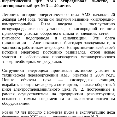
Энергетический цех АМЗ отпраздновал 70-летие, а
листопрокатный цех № 3 — 40-летие.
Летопись истории энергетического цеха АМЗ началась 26
декабря 1944 года, тогда он получил название «кислородно-
компрессорный». Была введена в эксплуатацию
воздухоразделительная установка, к кислородной станции
примкнули участки оборотного цикла и внешних сетей —
питьевого водопровода и канализации. Эти блага
цивилизации в Аше появились благодаря заводчанам и, в
частности, работникам энергоцеха. На протяжении всей своей
истории энергоцех постоянно развивался, строя новые
участки и обеспечивая производство металлургического
завода необходимыми ресурсами.
Сотрудники энергоцеха принимали активное участие в
техническом перевооружении АМЗ, начатом в 2004 году.
Новые объекты цеха — кислородная станция,
вырабатывающая кислород, азот и аргон, а также оборотный
цикл электросталеплавильного цеха № 2, построенные в
рамках осуществляемой на предприятии реконструкции,
оснащены самым современным и высокотехнологичным
оборудованием.
Ровно 40 лет прошло с момента пуска в эксплуатацию цеха
будущего, цеха ХХI века — листопрокатный цех № 3.