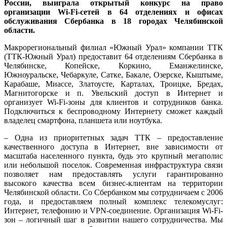
России, выиграла открытый конкурс на право
организации
Wi
-
Fi
-сетей в 64 отделениях и офисах
обслуживания Сбербанка в 18 городах Челябинской
области.
Макрорегиональный филиал «Южный Урал» компании ТТК
(ТТК-Южный Урал) предоставит 64 отделениям Сбербанка в
Челябинске, Копейске, Коркино, Еманжелинске,
Южноуральске, Чебаркуле, Сатке, Бакале, Озерске, Кыштыме,
Карабаше, Миассе, Златоусте, Карталах, Троицке, Бредах,
Магнитогорске и п. Увельский доступ в Интернет и
организует Wi-Fi-зоны для клиентов и сотрудников банка.
Подключиться к беспроводному Интернету сможет каждый
владелец смартфона, планшета или ноутбука.
– Одна из приоритетных задач ТТК – предоставление
качественного доступа в Интернет, вне зависимости от
масштаба населенного пункта, будь это крупный мегаполис
или небольшой поселок. Современная инфраструктура связи
позволяет нам предоставлять услуги гарантированно
высокого качества всем бизнес-клиентам на территории
Челябинской области. Со Сбербанком мы сотрудничаем с 2006
года, и предоставляем полный комплекс телекомуслуг:
Интернет, телефонию и VPN-соединение. Организация Wi-Fi-
зон – логичный шаг в развитии нашего сотрудничества. Мы