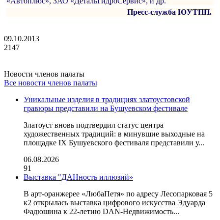
«Автоплюс», ЗАО «ДетальГидроСервис», и др.
Пресс-служба ЮУТПП.
09.10.2013
2147
Новости членов палаты
Все новости членов палаты
Уникальные изделия в традициях златоустовской
гравюры представили на Бушуевском фестивале
Златоуст вновь подтвердил статус центра
художественных традиций: в минувшие выходные на
площадке IX Бушуевского фестиваля представили у...
06.08.2026
91
Выставка "ДАНность иллюзий»
В арт-оранжерее «ЛюбаПетя» по адресу Лесопарковая 5
к2 открылась выставка цифрового искусства Эдуарда
Фадюшина к 22-летию DAN-Недвижимость...