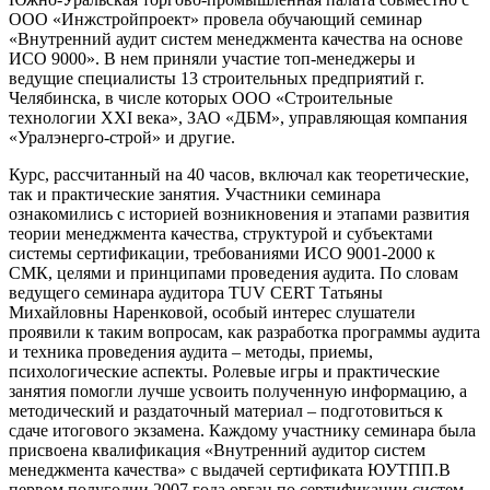
ООО «Инжстройпроект» провела обучающий семинар
«Внутренний аудит систем менеджмента качества на основе
ИСО 9000». В нем приняли участие топ-менеджеры и
ведущие специалисты 13 строительных предприятий г.
Челябинска, в числе которых ООО «Строительные
технологии ХХI века», ЗАО «ДБМ», управляющая компания
«Уралэнерго-строй» и другие.
Курс, рассчитанный на 40 часов, включал как теоретические,
так и практические занятия. Участники семинара
ознакомились с историей возникновения и этапами развития
теории менеджмента качества, структурой и субъектами
системы сертификации, требованиями ИСО 9001-2000 к
СМК, целями и принципами проведения аудита. По словам
ведущего семинара аудитора TUV CERT Татьяны
Михайловны Наренковой, особый интерес слушатели
проявили к таким вопросам, как разработка программы аудита
и техника проведения аудита – методы, приемы,
психологические аспекты. Ролевые игры и практические
занятия помогли лучше усвоить полученную информацию, а
методический и раздаточный материал – подготовиться к
сдаче итогового экзамена. Каждому участнику семинара была
присвоена квалификация «Внутренний аудитор систем
менеджмента качества» с выдачей сертификата ЮУТПП.В
первом полугодии 2007 года орган по сертификации систем