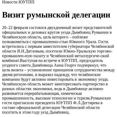
Новости ЮУТПП
Визит румынской делегации
20–22 февраля состоялся двухдневный визит представителей
официальных и деловых кругов уезда Дымбовиц Румынии в
Челябинскую область, цель которого – поближе
познакомиться с промышленно-стью Южного Урала. Гости
встретились с первым заместителем губернатора Челябинской
области В.Н.Дятловым, посетили Южно-Уральскую торгово-
промышлен-ную палату и Челябинский металлургиче-ский
комбинат.Выступая на встрече в ЮУТПП, председатель
уездного совета Дымбовица Анна Георге подчеркнул, что
цель визита – установление принципов сотрудничества между
двумя регионами, и выразил надежду, что челябинские
компании будут активно инвестировать в экономику уезда.
Челябинскую область может заинтересовать партнерство в
разных областях экономики, ведь в Дымбовице активно
развивается перерабатывающая, химическая
промышленность, высокие технологии и туризм.Румынские
гости пригласили президента ЮУТПП Ф.Л.Дегтярева в
составе официальной делегации Челябинской области
посетить в этом году уезд Дымбовиц.