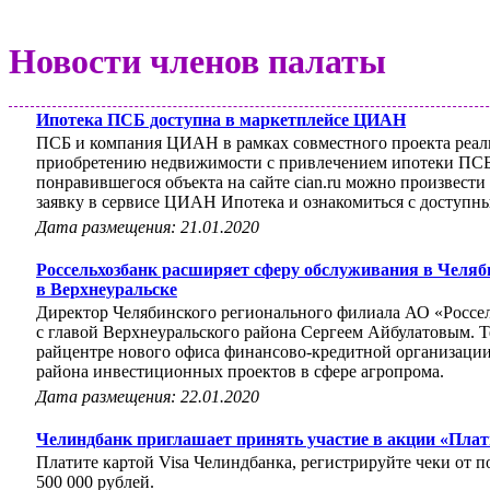
Новости членов палаты
Ипотека ПСБ доступна в маркетплейсе ЦИАН
ПСБ и компания ЦИАН в рамках совместного проекта реали
приобретению недвижимости с привлечением ипотеки ПСБ н
понравившегося объекта на сайте cian.ru можно произвести
заявку в сервисе ЦИАН Ипотека и ознакомиться с доступ
Дата размещения: 21.01.2020
Россельхозбанк расширяет сферу обслуживания в Челяб
в Верхнеуральске
Директор Челябинского регионального филиала АО «Россе
с главой Верхнеуральского района Сергеем Айбулатовым. Т
райцентре нового офиса финансово-кредитной организации,
района инвестиционных проектов в сфере агропрома.
Дата размещения: 22.01.2020
Челиндбанк приглашает принять участие в акции «Плати
Платите картой Visa Челиндбанка, регистрируйте чеки от п
500 000 рублей.