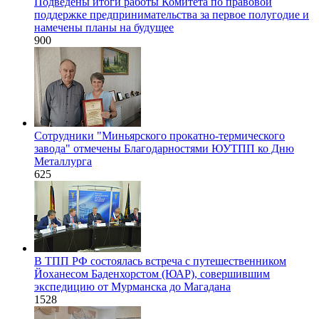
Подведены итоги работы Комитета по правовой
поддержке предпринимательства за первое полугодие и
намечены планы на будущее
900
Сотрудники "Миньярского прокатно-термического
завода" отмечены Благодарностями ЮУТПП ко Дню
Металлурга
625
В ТПП РФ состоялась встреча с путешественником
Йоханесом Баденхорстом (ЮАР), совершившим
экспедицию от Мурманска до Магадана
1528