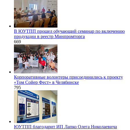
В ЮУТПП прошел обучающий семинар по включению
продукции в реестр Минпромторга
669
Корпоративные волонтеры присоединились к проекту
«Том Сойер Фест» в Челябинске
795
ЮУТПП благодарит ИП Лапко Олега Николаевича