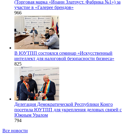
(Торговая марка «Иоанн Златоуст. Фабрика №1») за
участие в «Галерее брендов»
966
В ЮУТПП состоялся семинар «Искусственный
интеллект для налоговой безопасности бизнеса»
825
Делегация Демократической Республики Конго
посетила ЮУТПП для укрепления деловых связей с
Южным Уралом
794
Все новости