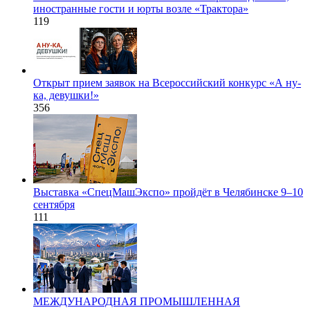
иностранные гости и юрты возле «Трактора»
119
Открыт прием заявок на Всероссийский конкурс «А ну-
ка, девушки!»
356
Выставка «СпецМашЭкспо» пройдёт в Челябинске 9–10
сентября
111
МЕЖДУНАРОДНАЯ ПРОМЫШЛЕННАЯ